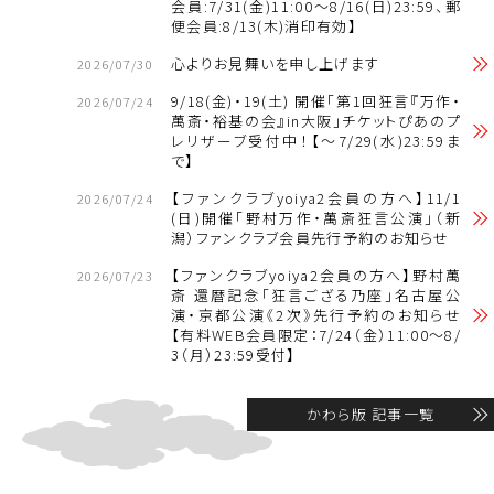
会員:7/31(金)11:00～8/16(日)23:59、郵
便会員:8/13(木)消印有効】
心よりお見舞いを申し上げます
2026/07/30
9/18(金)・19(土) 開催「第1回狂言『万作・
2026/07/24
萬斎・裕基の会』in大阪」チケットぴあのプ
レリザーブ受付中！【～7/29(水)23:59ま
で】
【ファンクラブyoiya2会員の方へ】11/1
2026/07/24
(日)開催「野村万作・萬斎狂言公演」（新
潟）ファンクラブ会員先行予約のお知らせ
【ファンクラブyoiya2会員の方へ】野村萬
2026/07/23
斎 還暦記念「狂言ござる乃座」名古屋公
演・京都公演《2次》先行予約のお知らせ
【有料WEB会員限定：7/24（金）11:00～8/
3（月）23:59受付】
かわら版 記事一覧