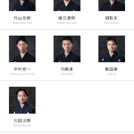
竹山悠樹
破石晋照
岡聡史
Takeyama Yuki
Haseki Kuniaki
Oka Satoshi
中村修一
内藤連
飯田豪
Nakamura Shuichi
Naito Ren
Iida Go
石田淡朗
Ishida Tanroh