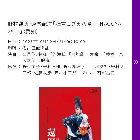
野村萬斎 還暦記念「狂言ござる乃座 in NAGOYA
29th」（愛知）
日程
：
2026年10月12日（月・祝）13:00
場所
：
名古屋能楽堂
演目
：
狂言「枕物狂」「佐渡狐」「六地蔵」、素囃子「養老 水
波之伝」、解説
出演
：
野村萬斎・野村万作・野村裕基 / 井上松次郎・野村又
三郎・佐藤友彦・野村小三郎 ほか、一門が出演