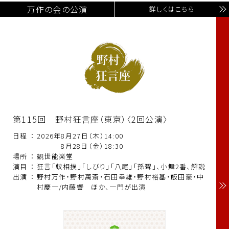
万作の会の公演
詳しくはこちら
第115回 野村狂言座（東京）〈2回公演〉
日程
：
2026年8月27日（木）14:00
8月28日（金）18:30
場所
：
観世能楽堂
演目
：
狂言「蚊相撲」「しびり」「八尾」「孫聟」、小舞2番、解説
出演
：
野村万作・野村萬斎・石田幸雄・野村裕基・飯田豪・中
村慶一/内藤響 ほか、一門が出演