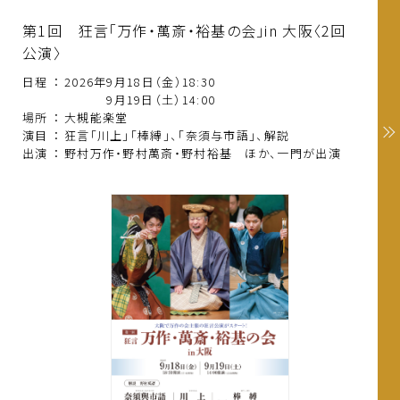
第1回 狂言「万作・萬斎・裕基の会」in 大阪〈2回
公演〉
日程
：
2026年9月18日（金）18:30
9月19日（土）14:00
場所
：
大槻能楽堂
演目
：
狂言「川上」「棒縛」、「奈須与市語」、解説
出演
：
野村万作・野村萬斎・野村裕基 ほか、一門が出演