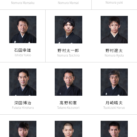
Nomura yuki
Nomura Mansaku
Nomura Mansai
石田幸雄
野村太一郎
野村遼太
Ishida Yukio
Nomura Taichiro
Nomura Ryota
深田博治
高野和憲
月崎晴夫
Fukata Hiroharu
Takano Kazunori
Tsukizaki Haruo