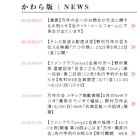
【重要】万作の会へのお問合せ方法に関す
2026/06/25
るお知らせ【当サイト・メールフォームに不
具合が出ています】
【テレビ放送＆配信決定】野村万作の芸を
2026/02/27
伝える映画「六つの顔」、2025年8月22日
（金）公開！
【ファンクラブyoiya2会員の方へ】野村萬
2026/08/06
斎 還暦記念「狂言ござる乃座 72nd」〈第
一日目・第二日目〉《2次》先行予約のお知
らせ【有料WEB会員限定：8/7（金）11:00
～8/23（日）23:59】
万作の会 メディア掲載情報【8月のNHKラ
2026/08/03
ジオ「萬斎のラジオで福袋」、野村万作出
演・8/30（日）NHK「古典芸能への招待」情
報】
【ファンクラブyoiya2会員の皆様へ】11/3
2026/07/30
(火祝)開催 第26回よこはま「万作・萬斎の
会」先行予約のお知らせ【受付期間 WEB