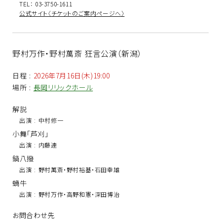
TEL： 03-3750-1611
公式サイト〈チケットのご案内ページへ〉
野村万作・野村萬斎 狂言公演（新潟）
日程
:
2026年7月16日(木)19:00
場所
:
長岡リリックホール
解説
出演
:
中村修一
小舞「芦刈」
出演
:
内藤連
鍋八撥
出演
:
野村萬斎・野村裕基・石田幸雄
蝸牛
出演
:
野村万作・高野和憲・深田博治
お問合わせ先