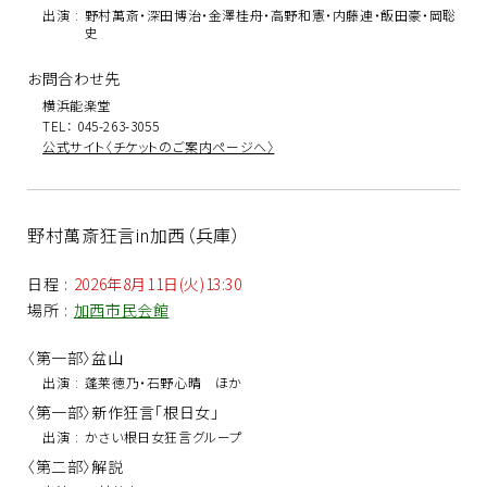
出演
:
野村萬斎・深田博治・金澤桂舟・高野和憲・内藤連・飯田豪・岡聡
史
お問合わせ先
横浜能楽堂
TEL： 045-263-3055
公式サイト〈チケットのご案内ページへ〉
野村萬斎狂言in加西（兵庫）
日程
:
2026年8月11日(火)13:30
場所
:
加西市民会館
〈第一部〉盆山
出演
:
蓬莱徳乃・石野心晴 ほか
〈第一部〉新作狂言「根日女」
出演
:
かさい根日女狂言グループ
〈第二部〉解説