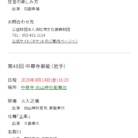
狂言の楽しみ方
出演
:
石田幸雄
お問合わせ先
公益財団法人浜松市文化振興財団
TEL： 053-451-1114
公式サイト〈チケットのご案内ページへ〉
第48回 中尊寺薪能（岩手）
日程
:
2026年8月14日(金)16:20
場所
:
中尊寺 白山神社能舞台
祭儀 火入之儀
出演
:
白山神社宮司、薪能奉行
仕舞「土車」
出演
:
大島輝久
名取川