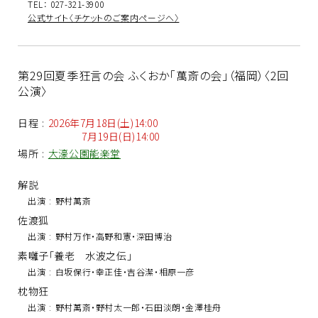
TEL： 027-321-3900
公式サイト〈チケットのご案内ページへ〉
第29回夏季狂言の会 ふくおか「萬斎の会」（福岡）〈2回
公演〉
日程
:
2026年7月18日(土)14:00
7月19日(日)14:00
場所
:
大濠公園能楽堂
解説
出演
:
野村萬斎
佐渡狐
出演
:
野村万作・高野和憲・深田博治
素囃子「養老 水波之伝」
出演
:
白坂保行・幸正佳・吉谷潔・相原一彦
枕物狂
出演
:
野村萬斎・野村太一郎・石田淡朗・金澤桂舟