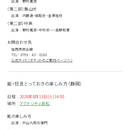
出演
:
野村萬斎
〈第二部〉梟山伏
出演
:
内藤連・岡聡史・金澤桂舟
〈第二部〉呼声
出演
:
野村萬斎・中村修一・高野和憲
お問合わせ先
加西市民会館
TEL： 0790‐43‐0160
公式サイト〈チケットのご案内ページへ〉
能・狂言とっておきの楽しみ方（静岡）
日程
:
2026年8月11日(火)14:00
場所
:
アクトシティ浜松
能の楽しみ方
出演
:
片山九郎右衛門