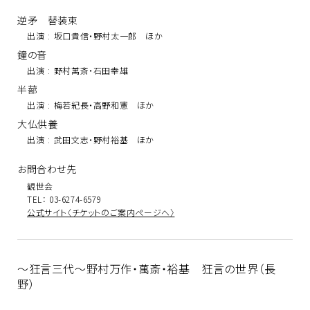
逆矛 替装束
出演
:
坂口貴信・野村太一郎 ほか
鐘の音
出演
:
野村萬斎・石田幸雄
半蔀
出演
:
梅若紀長・高野和憲 ほか
大仏供養
出演
:
武田文志・野村裕基 ほか
お問合わせ先
観世会
TEL： 03-6274-6579
公式サイト〈チケットのご案内ページへ〉
～狂言三代～野村万作・萬斎・裕基 狂言の世界（長
野）