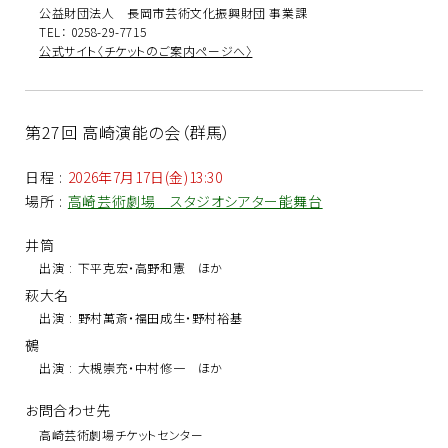
公益財団法人 長岡市芸術文化振興財団 事業課
TEL： 0258-29-7715
公式サイト〈チケットのご案内ページへ〉
第27回 高崎演能の会（群馬）
日程
:
2026年7月17日(金)13:30
場所
:
高崎芸術劇場 スタジオシアター能舞台
井筒
出演
:
下平克宏・高野和憲 ほか
萩大名
出演
:
野村萬斎・福田成生・野村裕基
鵺
出演
:
大槻崇充・中村修一 ほか
お問合わせ先
高崎芸術劇場チケットセンター