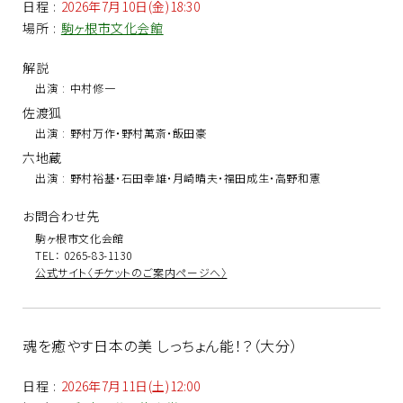
日程
:
2026年7月10日(金)18:30
場所
:
駒ヶ根市文化会館
解説
出演
:
中村修一
佐渡狐
出演
:
野村万作・野村萬斎・飯田豪
六地蔵
出演
:
野村裕基・石田幸雄・月崎晴夫・福田成生・高野和憲
お問合わせ先
駒ヶ根市文化会館
TEL： 0265-83-1130
公式サイト〈チケットのご案内ページへ〉
魂を癒やす日本の美 しっちょん能！？（大分）
日程
:
2026年7月11日(土)12:00