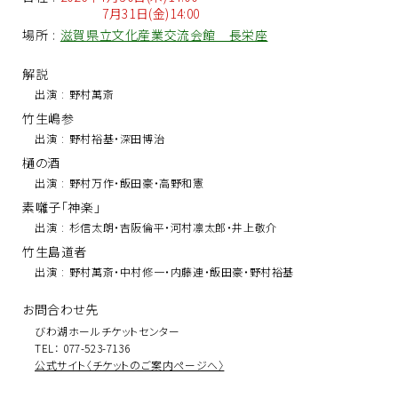
7月31日(金)14:00
場所
:
滋賀県立文化産業交流会館 長栄座
解説
出演
:
野村萬斎
竹生嶋参
出演
:
野村裕基・深田博治
樋の酒
出演
:
野村万作・飯田豪・高野和憲
素囃子「神楽」
出演
:
杉信太朗・吉阪倫平・河村凛太郎・井上敬介
竹生島道者
出演
:
野村萬斎・中村修一・内藤連・飯田豪・野村裕基
お問合わせ先
びわ湖ホールチケットセンター
TEL： 077-523-7136
公式サイト〈チケットのご案内ページへ〉