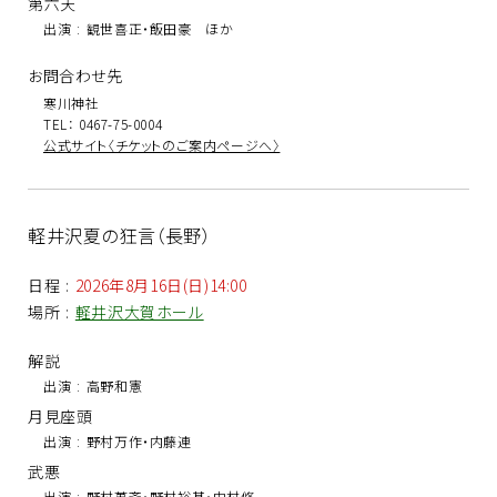
第六天
出演
:
観世喜正・飯田豪 ほか
お問合わせ先
寒川神社
TEL： 0467-75-0004
公式サイト〈チケットのご案内ページへ〉
軽井沢夏の狂言（長野）
日程
:
2026年8月16日(日)14:00
場所
:
軽井沢大賀ホール
解説
出演
:
高野和憲
月見座頭
出演
:
野村万作・内藤連
武悪
出演
:
野村萬斎・野村裕基・中村修一