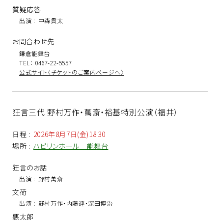
質疑応答
出演
:
中森貫太
お問合わせ先
鎌倉能舞台
TEL： 0467-22-5557
公式サイト〈チケットのご案内ページへ〉
狂言三代 野村万作・萬斎・裕基特別公演（福井）
日程
:
2026年8月7日(金)18:30
場所
:
ハピリンホール 能舞台
狂言のお話
出演
:
野村萬斎
文荷
出演
:
野村万作・内藤連・深田博治
悪太郎