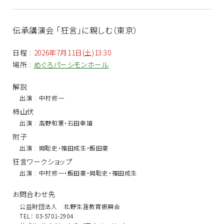
伝承講演会 「狂言」に親しむ（東京）
日程
:
2026年7月11日(土)13:30
場所
:
めぐろパーシモンホール
解説
出演
:
中村修一
柿山伏
出演
:
高野和憲・石田幸雄
附子
出演
:
岡聡史・福田成生・飯田豪
狂言ワークショップ
出演
:
中村修一・飯田豪・岡聡史・福田成生
お問合わせ先
公益財団法人 北野生涯教育振興会
TEL： 03-5701-2904