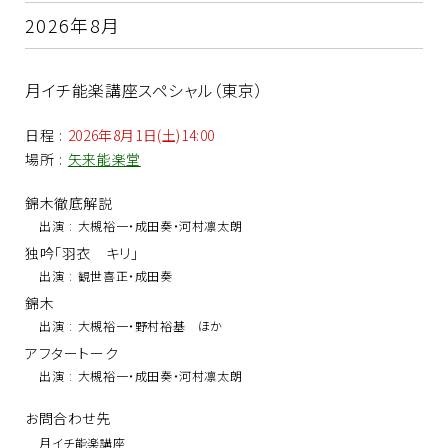
2026年8月
月イチ能楽講座スペシャル（東京）
日程
:
2026年8月1日(土)14:00
場所
:
矢来能楽堂
錦木徹底解説
出演
:
大槻裕一・成田奏・河村凛太朗
独吟「羽衣 キリ」
出演
:
観世喜正・成田奏
錦木
出演
:
大槻裕一・野村裕基 ほか
アフタートーク
出演
:
大槻裕一・成田奏・河村凛太朗
お問合わせ先
月イチ能楽講座