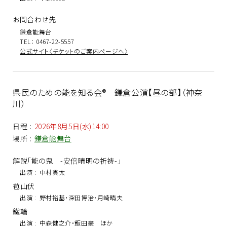
お問合わせ先
鎌倉能舞台
TEL： 0467-22-5557
公式サイト〈チケットのご案内ページへ〉
県民のための能を知る会® 鎌倉公演【昼の部】（神奈
川）
日程
:
2026年8月5日(水)14:00
場所
:
鎌倉能舞台
解説「能の鬼 -安倍晴明の祈祷-」
出演
:
中村貫太
苞山伏
出演
:
野村裕基・深田博治・月崎晴夫
鐵輪
出演
:
中森健之介・飯田豪 ほか