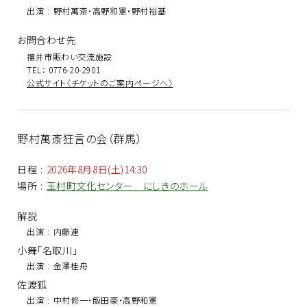
出演
:
野村萬斎・高野和憲・野村裕基
お問合わせ先
福井市賑わい交流施設
TEL： 0776-20-2901
公式サイト〈チケットのご案内ページへ〉
野村萬斎狂言の会（群馬）
日程
:
2026年8月8日(土)14:30
場所
:
玉村町文化センター にしきのホール
解説
出演
:
内藤連
小舞「名取川」
出演
:
金澤桂舟
佐渡狐
出演
:
中村修一・飯田豪・高野和憲