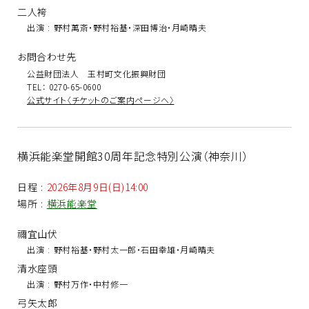
二人袴
出演
:
野村萬斎・野村裕基・深田博治・月崎晴夫
お問合わせ先
公益財団法人 玉村町文化振興財団
TEL： 0270-65-0600
公式サイト〈チケットのご案内ページへ〉
横浜能楽堂開館30周年記念特別公演（神奈川）
日程
:
2026年8月9日(日)14:00
場所
:
横浜能楽堂
禰宜山伏
出演
:
野村裕基・野村太一郎・石田幸雄・月崎晴夫
清水座頭
出演
:
野村万作・中村修一
弓矢太郎