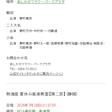
場所
:
あしかがフラワーパークプラザ
解説
出演
:
野村萬斎
二人大名
出演
:
野村万作・中村修一・内藤連
小傘
出演
:
野村萬斎・野村太一郎・高野和憲・野村裕基・深田博治・岡聡史・
石田幸雄
お問合わせ先
あしかがフラワーパークプラザ
TEL： 0284-72-8511
公式サイト〈チケットのご案内ページへ〉
熱海座 夏休み能楽教室【第二部】（静岡）
日程
:
2026年7月28日(火)13:00
場所
:
MOA美術館 能楽堂