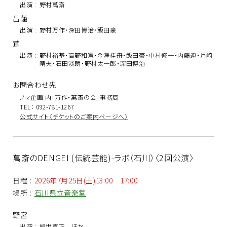
出演
:
野村萬斎
呂蓮
出演
:
野村万作・深田博治・飯田豪
茸
出演
:
野村裕基・高野和憲・金澤桂舟・飯田豪・中村修一・内藤連・月崎
晴夫・石田淡朗・野村太一郎・深田博治
お問合わせ先
ノマ企画 内「万作・萬斎の会」事務局
TEL： 092-781-1267
公式サイト〈チケットのご案内ページへ〉
萬斎のDENGEI (伝統芸能)-ラボ（石川）〈2回公演〉
日程
:
2026年7月25日(土)13:00 17:00
場所
:
石川県立音楽堂
野宮
出演
:
観世喜正 ほか