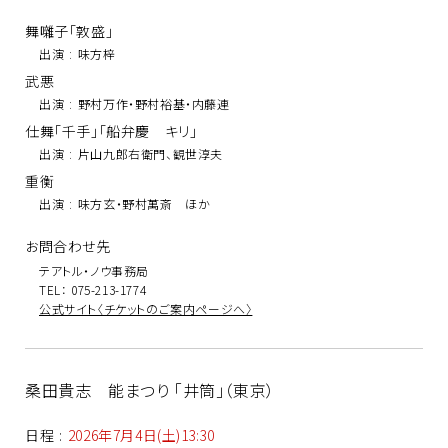
舞囃子「敦盛」
出演
:
味方梓
武悪
出演
:
野村万作・野村裕基・内藤連
仕舞「千手」「船弁慶 キリ」
出演
:
片山九郎右衛門、観世淳夫
重衡
出演
:
味方玄・野村萬斎 ほか
お問合わせ先
テアトル・ノウ事務局
TEL： 075-213-1774
公式サイト〈チケットのご案内ページへ〉
桑田貴志 能まつり 「井筒」（東京）
日程
:
2026年7月4日(土)13:30