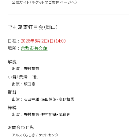
公式サイト〈チケットのご案内ページへ〉
野村萬斎狂言会（岡山）
日程
:
2026年8月2日(日)14:00
場所
:
倉敷市芸文館
解説
出演
:
野村萬斎
小舞「景清 後」
出演
:
飯田豪
貰聟
出演
:
石田幸雄・深田博治・高野和憲
棒縛
出演
:
野村萬斎・野村裕基・岡聡史
お問合わせ先
アルスくらしきチケットセンター