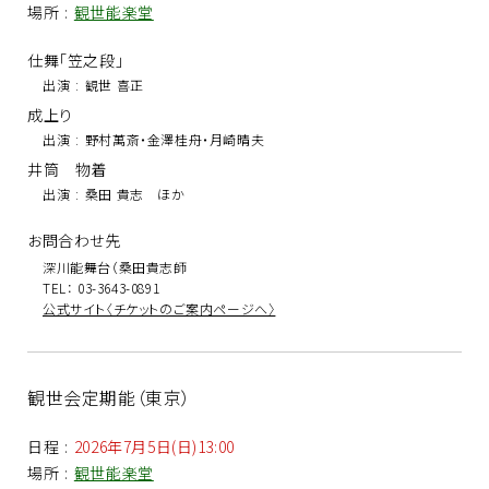
場所
:
観世能楽堂
仕舞「笠之段」
出演
:
観世 喜正
成上り
出演
:
野村萬斎・金澤桂舟・月崎晴夫
井筒 物着
出演
:
桑田 貴志 ほか
お問合わせ先
深川能舞台（桑田貴志師
TEL： 03-3643-0891
公式サイト〈チケットのご案内ページへ〉
観世会定期能（東京）
日程
:
2026年7月5日(日)13:00
場所
:
観世能楽堂