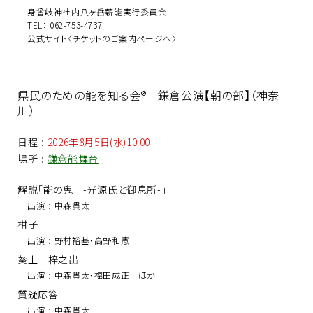
身曾岐神社内八ヶ岳薪能実行委員会
TEL： 062-753-4737
公式サイト〈チケットのご案内ページへ〉
県民のための能を知る会® 鎌倉公演【朝の部】（神奈
川）
日程
:
2026年8月5日(水)10:00
場所
:
鎌倉能舞台
解説「能の鬼 -光源氏と御息所-」
出演
:
中森貫太
柑子
出演
:
野村裕基・高野和憲
葵上 梓之出
出演
:
中森貫太・福田成正 ほか
質疑応答
出演
:
中森貫太