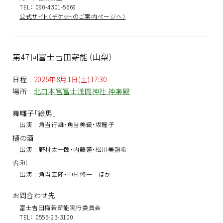
TEL： 090-4301-5669
公式サイト〈チケットのご案内ページへ〉
第47回富士吉田薪能（山梨）
日程
:
2026年8月1日(土)17:30
場所
:
北口本宮冨士浅間神社 神楽殿
舞囃子「絵馬」
出演
:
角当行雄・角当美織・坂瞳子
樋の酒
出演
:
野村太一郎・内藤蓮・松川美韻希
舎利
出演
:
角当直隆・中村修一 ほか
お問合わせ先
富士吉田梅若薪能実行委員会
TEL： 0555-23-3100