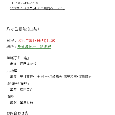
TEL： 080-434-0010
公式サイト〈チケットのご案内ページへ〉
八ヶ岳薪能（山梨）
日程
:
2026年8月3日(月)16:30
場所
:
身曾岐神社 能楽殿
舞囃子「三輪」
出演
:
辰巳満次郎
六地蔵
出演
:
野村萬斎・中村修一・月崎晴夫・高野和憲・深田博治
能物語「清経」
出演
:
篠井英介
清経
出演
:
宝生和英
お問合わせ先