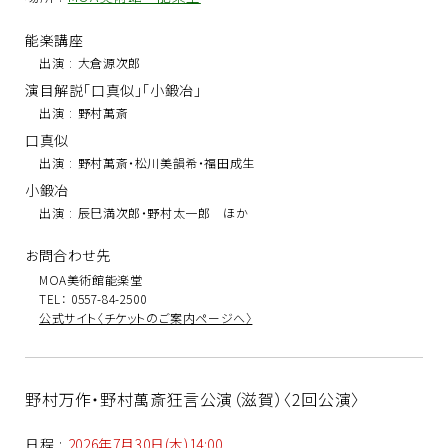
能楽講座
出演
:
大倉源次郎
演目解説「口真似」「小鍛冶」
出演
:
野村萬斎
口真似
出演
:
野村萬斎・松川美韻希・福田成生
小鍛冶
出演
:
辰巳満次郎・野村太一郎 ほか
お問合わせ先
MOA美術館能楽堂
TEL： 0557-84-2500
公式サイト〈チケットのご案内ページへ〉
野村万作・野村萬斎狂言公演（滋賀）〈2回公演〉
日程
:
2026年7月30日(木)14:00