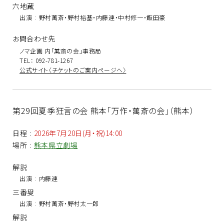
六地蔵
出演
:
野村萬斎・野村裕基・内藤連・中村修一・飯田豪
お問合わせ先
ノマ企画 内「萬斎の会」事務局
TEL： 092-781-1267
公式サイト〈チケットのご案内ページへ〉
第29回夏季狂言の会 熊本「万作・萬斎の会」（熊本）
日程
:
2026年7月20日(月・祝)14:00
場所
:
熊本県立劇場
解説
出演
:
内藤連
三番叟
出演
:
野村萬斎・野村太一郎
解説