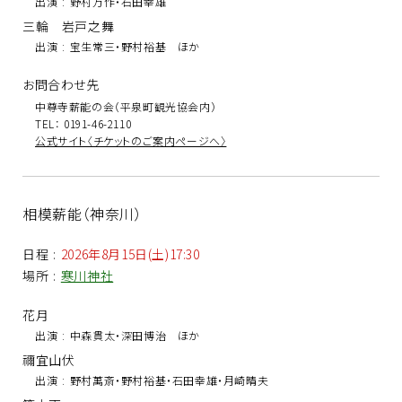
出演
:
野村万作・石田幸雄
三輪 岩戸之舞
出演
:
宝生常三・野村裕基 ほか
お問合わせ先
中尊寺薪能の会（平泉町観光協会内）
TEL： 0191-46-2110
公式サイト〈チケットのご案内ページへ〉
相模薪能（神奈川）
日程
:
2026年8月15日(土)17:30
場所
:
寒川神社
花月
出演
:
中森貫太・深田博治 ほか
禰宜山伏
出演
:
野村萬斎・野村裕基・石田幸雄・月崎晴夫