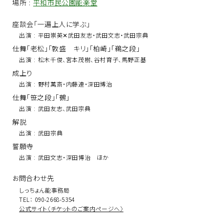
場所
:
平和市民公園能楽堂
座談会「一遍上人に学ぶ」
出演
:
平田崇英✕武田友志・武田文志・武田宗典
仕舞「老松」「敦盛 キリ」「柏崎」「鵜之段」
出演
:
松木千俊、宮本茂樹、谷村育子、馬野正基
成上り
出演
:
野村萬斎・内藤連・深田博治
仕舞「笹之段」「鵺」
出演
:
武田友志、武田宗典
解説
出演
:
武田宗典
誓願寺
出演
:
武田文志・深田博治 ほか
お問合わせ先
しっちょん能事務局
TEL： 090-2668-5354
公式サイト〈チケットのご案内ページへ〉