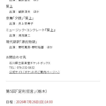
葵上
出演
:
観世淳夫 ほか
京舞「夕顔」「葵上」
出演
:
井上安寿子
ミュージック・コンクレート『葵上』
出演
:
湯浅譲二
現代語訳「源氏物語」
出演
:
野村萬斎・野村裕基 ほか
お問合わせ先
石川県立音楽堂チケットボックス
TEL： 076-232-8632
公式サイト〈チケットのご案内ページへ〉
第5回「足利狂言」（栃木）
日程
:
2026年7月26日(日)14:00