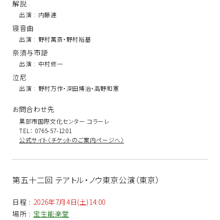
解説
出演
:
内藤連
寝音曲
出演
:
野村萬斎・野村裕基
奈須与市語
出演
:
中村修一
泣尼
出演
:
野村万作・深田博治・高野和憲
お問合わせ先
黒部市国際文化センター コラーレ
TEL： 0765-57-1201
公式サイト〈チケットのご案内ページへ〉
第五十二回 テアトル・ノウ東京公演（東京）
日程
:
2026年7月4日(土)14:00
場所
:
宝生能楽堂