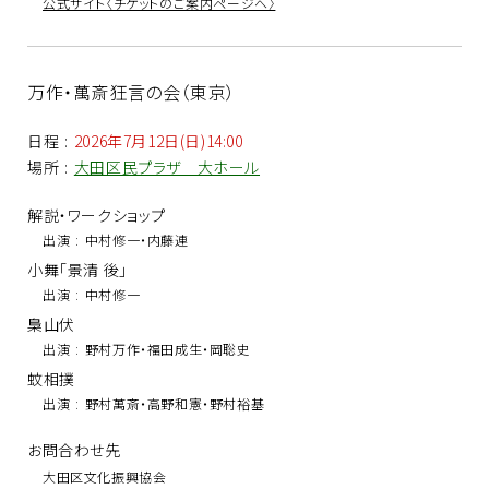
公式サイト〈チケットのご案内ページへ〉
万作・萬斎狂言の会（東京）
日程
:
2026年7月12日(日)14:00
場所
:
大田区民プラザ 大ホール
解説・ワークショップ
出演
:
中村修一・内藤連
小舞「景清 後」
出演
:
中村修一
梟山伏
出演
:
野村万作・福田成生・岡聡史
蚊相撲
出演
:
野村萬斎・高野和憲・野村裕基
お問合わせ先
大田区文化振興協会