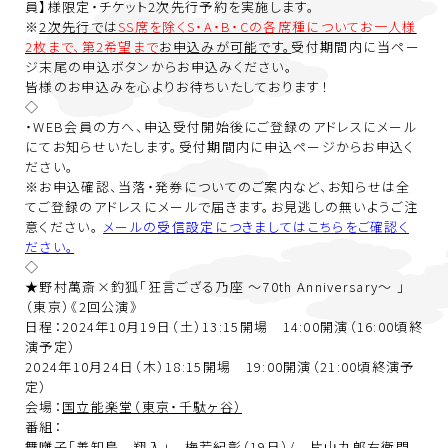
員】様限定・チケット2次先行予約を実施します。
※
2次先行では
SS席を除くS・A・B・Cの各席種についてお一人様
2枚まで、第2希望まで
お申込みが可能です。
受付期間内に当ペー
ジ末尾の申込ボタンからお申込みください。
皆様のお申込みを心よりお待ちいたしております！
◇
・WEB会員
の方へ、申込受付開始後にご登録のアドレスにメール
にてお知らせいたします。受付期間内に申込ページからお申込く
ださい。
※お申込確認、当落・発券についてのご案内など、お知らせは全
てご登録のアドレスにメールで届きます。お見逃しの無いようご注
意ください。
メールの受信設定につきましてはこちらをご確認く
ださい。
◇
★野村萬斎×釣狐「狂言ござる乃座 ～70th Anniversary～ 」
（東京）《2回公演》
日程：2024年10月19日（土）13:15開場 14:00開演（16:00頃終
演予定）
2024年10月24日（木）18:15開場 19:00開演（21:00頃終演予
定）
会場：
国立能楽堂（東京・千駄ヶ谷）
番組：
舞囃子「善知鳥 翔入」 梅若紀彰（19日）/ 片山九郎右衛門