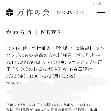
English
MANSAKU NO KAI
2024年秋 野村萬斎×「釣狐」公演情報【ファン
クラブyoiya2会員の方へ】「狂言ござる乃座 ～
70th Anniversary～」（東京）ファンクラブ先行
予約《2次》のお知らせ【有料WEB会員限定：
8/23（金）11:00～9/2（月）23:59】
2024/8/23
平素より格別のお引立てを賜りまして有難うございます。
今秋、野村萬斎が18年ぶりに狂言の最高秘曲『釣狐』に取組むこ