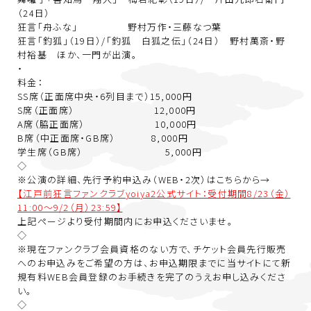
（24日）
狂言「舟ふな」 野村万作・三藤なつ葉
狂言「釣狐」（19日）/「釣狐 白狐之伝」（24日） 野村萬斎・野
村裕基 ほか、一門が出演。
・
料金：
SS席（正面席中央・6列目まで）15,000円
S席（正面席） 12,000円
A席（脇正面席） 10,000円
B席（中正面席・GB席） 8,000円
学生席（GB席） 5,000円
◇
※公演の詳細、先行予約申込み（WEB・2次）はこちらから→
【江戸前狂言ファンクラブyoiya2公式サイト：受付期間8/23（金）
11:00～9/2（月）23:59】
上記ページより受付期間内にお申込くださいませ。
◇
※現在ファンクラブ会員資格のない方で、チケット会員先行販売
へのお申込みをご希望の方は、お申込期限までに当サイトにて新
規有料WEB会員登録のお手続きを完了のうえお申し込みくださ
い。
◇