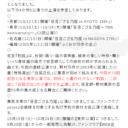
ととなりました。
以下の4か所5公演での上演を予定しております。
◇
・京都（10/12（土）開催「狂言ござる乃座 in KYOTO 19th」）
・東京（10/19（土）・10/24（木）開催「狂言ござる乃座～70th
Anniversary～」《2回公演》）
・名古屋（12/15（日）開催「狂言ござる乃座 in NAGOYA 27th」）
・福岡（2025年1/12（日）開催「ふくおか万作の会」）
◇
狂言『釣狐』は、台詞・語リ・謡の音声面、緩急の激しい所作・舞と
いった身体面の両方で狂言師としての技術の粋が求められる大
曲です。今回の連続公演では、野村万作が1993年に試演した小
書（特殊演出）「白狐之伝」に萬斎が初めて挑みます。
今回が70回
記念となる東京公演では、初日に小書の付かない「釣狐」、二日
目に「白狐之伝」の小書付きを上演します。
狂言師・野村萬斎の芸
歴55年の集大成となる舞台にご期待ください。
◇
萬斎主宰の「狂言ござる乃座」公演につきましては、ファンクラブ
yoiya2会員様を対象とする先行予約の受付を各公演で実施しま
す。
10月19日（土）・10月24日（木）開催の【東京公演】につきまして、
9月20日（金）からの一般発売に先駆け、ファンクラブ【WEB会