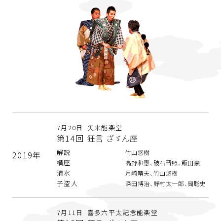
7月20日 矢来能楽堂
第14回 狂言 ざゞん座
解説
竹山悠樹
2019年
横座
高野和憲、破石晋照、飯田豪
清水
月崎晴夫、竹山悠樹
子盗人
深田博治、野村太一郎、岡聡史
7月11日 喜多六平太記念能楽堂