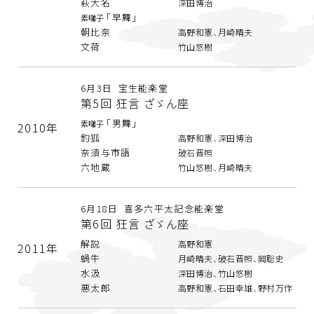
萩大名
深田博治
「早舞」
素囃子
朝比奈
高野和憲、月崎晴夫
文荷
竹山悠樹
6月3日 宝生能楽堂
第5回 狂言 ざゞん座
「男舞」
素囃子
2010年
釣狐
高野和憲、深田博治
奈須与市語
破石晋照
六地蔵
竹山悠樹、月崎晴夫
6月18日 喜多六平太記念能楽堂
第6回 狂言 ざゞん座
解説
高野和憲
2011年
蝸牛
月崎晴夫、破石晋照、岡聡史
水汲
深田博治、竹山悠樹
悪太郎
高野和憲、石田幸雄、野村万作