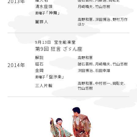
2013年
清水座頭
月崎晴夫、竹山悠樹
「神舞」
素囃子
高野和憲、深田博治、野村万作
鬮罪人
ほか
9月13日 宝生能楽堂
第9回 狂言 ざゞん座
解説
高野和憲
磁石
2014年
破石晋照、月崎晴夫、竹山悠樹
金岡
深田博治、石田幸雄
「盤渉楽」
素囃子
高野和憲、中村修一、岡聡史、
三人片輪
竹山悠樹