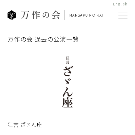
English
MANSAKU NO KAI
万作の会 過去の公演一覧
狂言 ざゞん座