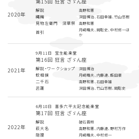
第15回 狂言 ざゞん座
解説
高野和憲
2020年
縄綯
深田博治、石田幸雄、竹山悠樹
見物左衛門 深草祭
高野和憲
月崎晴夫、岡聡史、中村修一ほ
首引
か
9月11日 宝生能楽堂
第16回 狂言 ざゞん座
解説・ワークショップ
深田博治
2021年
蚊相撲
月崎晴夫、内藤連、飯田豪
二千石
高野和憲、石田幸雄
呂蓮
深田博治、竹山悠樹、岡聡史
6月18日 喜多六平太記念能楽堂
第17回 狂言 ざゞん座
解説
破石晋照
2022年
萩大名
高野和憲、内藤連、野村万作
隠狸
月崎晴夫、中村修一