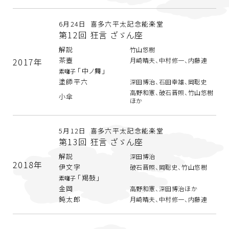
6月24日 喜多六平太記念能楽堂
第12回 狂言 ざゞん座
解説
竹山悠樹
茶壺
2017年
月崎晴夫、中村修一、内藤連
「中ノ舞」
素囃子
塗師平六
深田博治、石田幸雄、岡聡史
高野和憲、破石晋照、竹山悠樹
小傘
ほか
5月12日 喜多六平太記念能楽堂
第13回 狂言 ざゞん座
解説
深田博治
2018年
伊文字
破石晋照、岡聡史、竹山悠樹
「羯鼓」
素囃子
金岡
高野和憲、深田博治ほか
鈍太郎
月崎晴夫、中村修一、内藤連