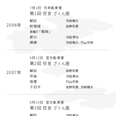
7月2日 矢来能楽堂
第1回 狂言 ざゞん座
解説
月崎晴夫
2006年
蚊相撲
高野和憲
「鞨鼓」
素囃子
節分
深田博治
棒縛
月崎晴夫、竹山悠樹
5月12日 宝生能楽堂
第2回 狂言 ざゞん座
解説
高野和憲
2007年
宗論
深田博治
隠狸
竹山悠樹
千切木
高野和憲、月崎晴夫
5月15日 宝生能楽堂
第3回 狂言 ざゞん座
解説
深田博治