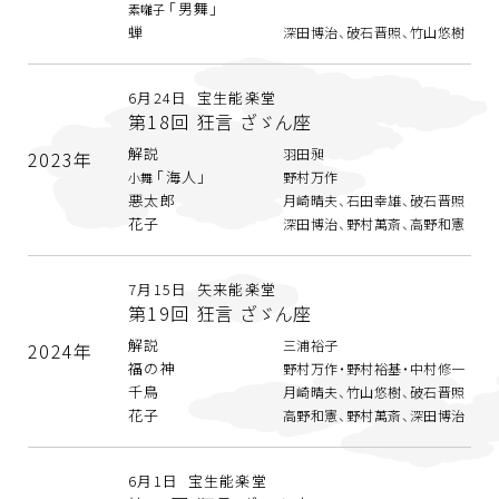
「男舞」
素囃子
蝉
深田博治、破石晋照、竹山悠樹
6月24日 宝生能楽堂
第18回 狂言 ざゞん座
解説
羽田昶
2023年
「海人」
野村万作
小舞
悪太郎
月崎晴夫、石田幸雄、破石晋照
花子
深田博治、野村萬斎、高野和憲
7月15日 矢来能楽堂
第19回 狂言 ざゞん座
解説
三浦裕子
2024年
福の神
野村万作・野村裕基・中村修一
千鳥
月崎晴夫、竹山悠樹、破石晋照
花子
高野和憲、野村萬斎、深田博治
6月1日 宝生能楽堂