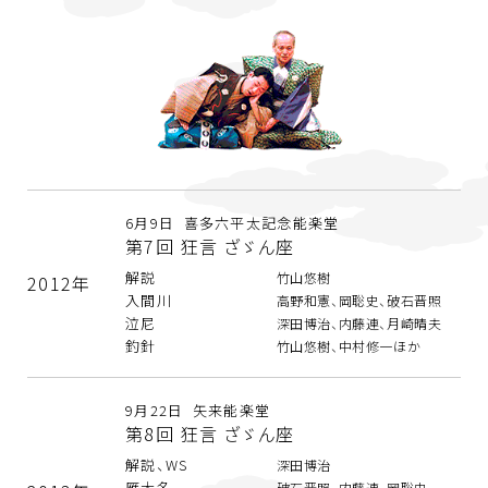
6月9日 喜多六平太記念能楽堂
第7回 狂言 ざゞん座
解説
竹山悠樹
2012年
入間川
高野和憲、岡聡史、破石晋照
泣尼
深田博治、内藤連、月崎晴夫
釣針
竹山悠樹、中村修一ほか
9月22日 矢来能楽堂
第8回 狂言 ざゞん座
解説、WS
深田博治
雁大名
破石晋照、内藤連、岡聡史