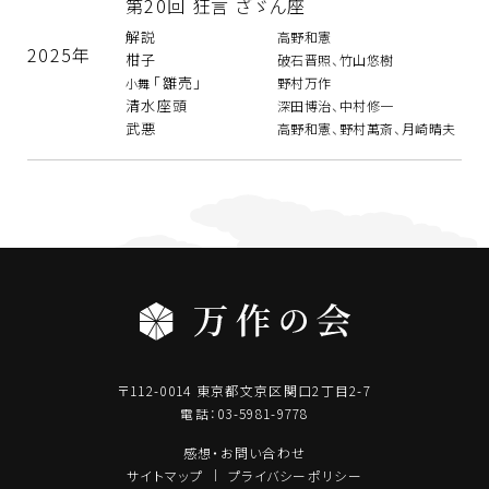
第20回 狂言 ざゞん座
解説
高野和憲
2025年
柑子
破石晋照、竹山悠樹
「雛売」
野村万作
小舞
清水座頭
深田博治、中村修一
武悪
高野和憲、野村萬斎、月崎晴夫
〒112-0014 東京都文京区関口2丁目2-7
電話：03-5981-9778
感想・お問い合わせ
サイトマップ
プライバシーポリシー