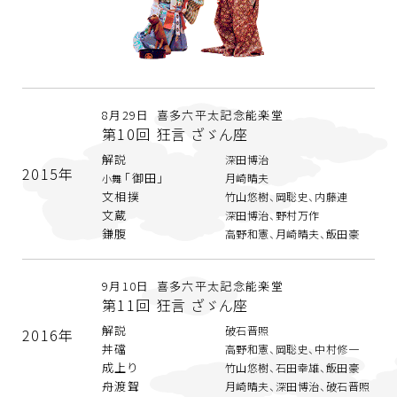
8月29日 喜多六平太記念能楽堂
第10回 狂言 ざゞん座
解説
深田博治
2015年
「御田」
月崎晴夫
小舞
文相撲
竹山悠樹、岡聡史、内藤連
文蔵
深田博治、野村万作
鎌腹
高野和憲、月崎晴夫、飯田豪
9月10日 喜多六平太記念能楽堂
第11回 狂言 ざゞん座
解説
破石晋照
2016年
丼礑
高野和憲、岡聡史、中村修一
成上り
竹山悠樹、石田幸雄、飯田豪
舟渡聟
月崎晴夫、深田博治、破石晋照